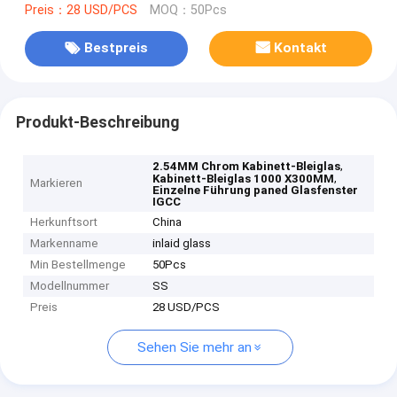
Preis：28 USD/PCS
MOQ：50Pcs
Bestpreis
Kontakt
Produkt-Beschreibung
,
2.54MM Chrom Kabinett-Bleiglas
,
Kabinett-Bleiglas 1000 X300MM
Markieren
Einzelne Führung paned Glasfenster
IGCC
Herkunftsort
China
Markenname
inlaid glass
Min Bestellmenge
50Pcs
Modellnummer
SS
Preis
28 USD/PCS
Sehen Sie mehr an