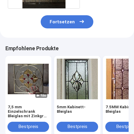
Fortsetzen
Empfohlene Produkte
7,5 mm
5mm Kabinett-
7.5MM Kabinet
Einzelschrank
Bleiglas
Bleiglas
Bleiglas mit Zinkgrau
Patina Caming
Bestpreis
Bestpreis
Bestprei