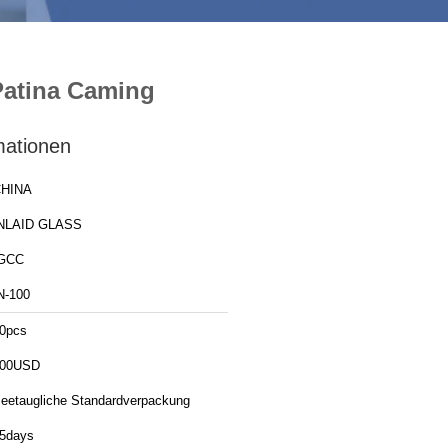
 Patina Caming
mationen
HINA
NLAID GLASS
GCC
N-100
0pcs
00USD
eetaugliche Standardverpackung
5days