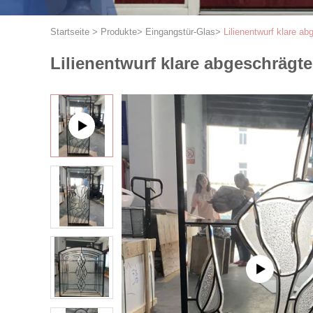
Startseite
>
Produkte
>
Eingangstür-Glas
>
Lilienentwurf klare a
Lilienentwurf klare abgeschrägt