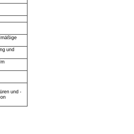
elmäßige
ung und
lm
türen und -
ion