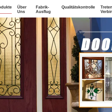
odukte
Über
Fabrik-
Qualitätskontrolle
Treten
Uns
Ausflug
Verbi