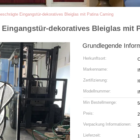
bgeschrägte Eingangstür-dekoratives Bleiglas mit Patina Caming
e Eingangstür-dekoratives Bleiglas mit
Grundlegende Infor
Herkunftsort:
C
Markenname:
I
Zertifizierung:
I
Modellnummer:
I
Min Bestellmenge:
5
Preis:
2
Verpackung Informationen:
S
Lieferzeit:
1