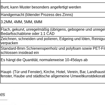
Bunt, kann Muster besonders angefertigt werden
Handgemacht (lötender Prozess des Zinns)
3.2MM, 4MM, 5MM, 6MM
Flach, gekurvt, unregelmäßig (übrigens, gebogene und unreg
Bedarfsschablone oder 1:1 CAD
Zeichnen, schneiden und polieren, Edgeing und löten, Reinig
g
verpacken
Standard-8mm Schienensperrholz und polyfoam sowie PET-Fi
schlossen insidead ein
Es hängt die Quantität, normalerweise 10-45days ab
Haupt- (Tür und Fenster), Kirche, Hotel, Verein, Bar, Landhaus
fenster, Haube und städtische allgemeine Umweltkunstdekorat