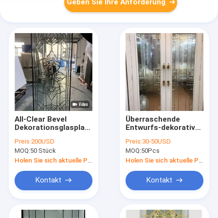
Geben Sie Ihre Anforderung
All-Clear Bevel
Überraschende
Dekorationsglasplatte
Entwurfs-dekorative
mit Patina-Caming
Glasplatten für
Preis:
200USD
Preis:
30-50USD
für Eingangstüren
Innentüren
MOQ:
50 Stück
MOQ:
50Pcs
Holen Sie sich aktuelle Preis
Holen Sie sich aktuelle Preis
Kontakt
Kontakt