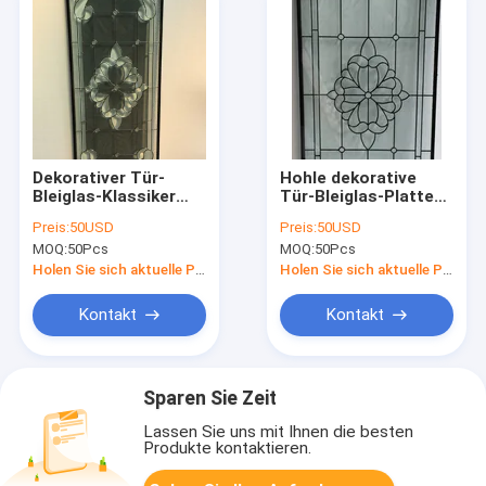
Dekorativer Tür-
Hohle dekorative
Bleiglas-Klassiker
Tür-Bleiglas-Platten-
schrägte 25.4MM
Patina Grey Caming
Preis:
50USD
Preis:
50USD
Platten für Tür-
2000MM
MOQ:
50Pcs
MOQ:
50Pcs
Messingende ab
Holen Sie sich aktuelle Preis
Holen Sie sich aktuelle Preis
Kontakt
Kontakt
Sparen Sie Zeit
Lassen Sie uns mit Ihnen die besten
Produkte kontaktieren.