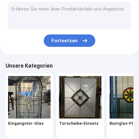
Isolierglaseinheit
Dunkle Glasmuster
Lamelliertes Sicherheitsglas
Fortsetzen
Ausgeglichenes Glas
Abgeschrägte Gruppen
Unsere Kategorien
Metallmonogramm-Zeichen
Türscheibe-Rahmen
Kabinett-Glaseinsatz
Dekorativer Aluminiumzaun
Eingangstür-Glas
Türscheibe-Einsatz
Buntglas-Plat