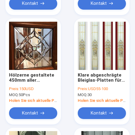
Kontakt
Kontakt
Hölzerne gestaltete
Klare abgeschrägte
450mm aller
Bleiglas-Platten für
abgeschrägte
Standlichttüren
Preis:
150USD
Preis:
USD55-100
dekorative
MOQ:
50Pcs
MOQ:
30
Glaseinsatz des
freien Raumes für
Holen Sie sich aktuelle Preis
Holen Sie sich aktuelle Preis
Front Door
Kontakt
Kontakt