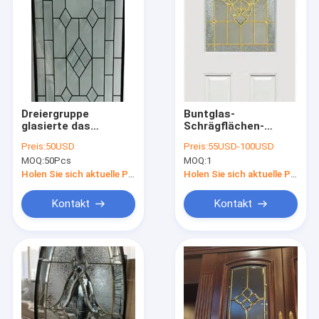
Dreiergruppe
Buntglas-
glasierte das
Schrägflächen-
Schieben von
Ausrüstungs-
Preis:
50USD
Preis:
55USD-100USD
Terrassentüren
dekorative Eisen-
MOQ:
50Pcs
MOQ:
1
antikisieren
Platte Messing-
Buntglas-Platten-
Caming des Oval-
Holen Sie sich aktuelle Preis
Holen Sie sich aktuelle Preis
Chrome-Ende
5mm
Kontakt
Kontakt
Haus
Produkte
Über uns