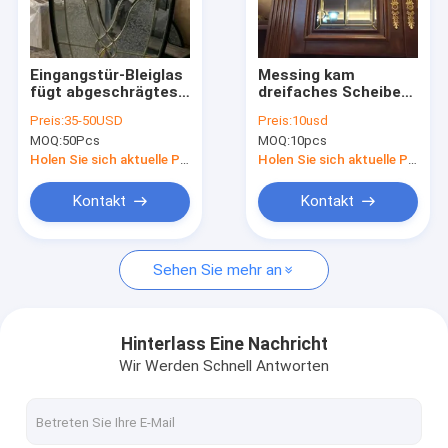
Fabrik-Ausflug
Qualitätskontrolle
Eingangstür-Bleiglas
Messing kam
fügt abgeschrägtes
dreifaches Scheiben-
Treten Sie mit uns in Verbindung
Bleiglas Front Doors
Kabinett-Bleiglas
Preis:
35-50USD
Preis:
10usd
Triple Glazed Glass
täfelt 7.5MM für
MOQ:
50Pcs
MOQ:
10pcs
ein
Küche
Fordern Sie ein Zitat
Holen Sie sich aktuelle Preis
Holen Sie sich aktuelle Preis
Kontakt
Kontakt
Eingangstür-Glas
Sehen Sie mehr an
Türscheibe-Einsatz
Buntglas-Platte
Hinterlass Eine Nachricht
Wir Werden Schnell Antworten
Schmiedeeisen-Tür-Einsätze
Vorhänge zwischen Glas