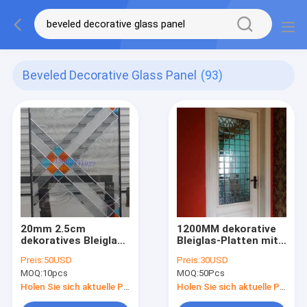
Beveled Decorative Glass Panel
(93)
20mm 2.5cm
1200MM dekorative
dekoratives Bleiglas-
Bleiglas-Platten mit
dekorative
allem klaren
Preis:
50USD
Preis:
30USD
Glasplatten für
abgeschrägten Glas
MOQ:
10pcs
MOQ:
50Pcs
Außentür-Patio
für Eingangstüren
Holen Sie sich aktuelle Preis
Holen Sie sich aktuelle Preis