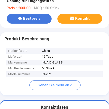
Caming für Eingangstüren
Preis：200USD
MOQ：50 Stück
Bestpreis
Kontakt
Produkt-Beschreibung
Herkunftsort
China
Lieferzeit
15 Tage
Markenname
INLAID GLASS
Min Bestellmenge
50 Stück
Modellnummer
IN-202
Sehen Sie mehr an
Kontaktdaten