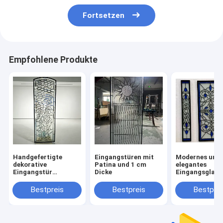
Fortsetzen
Empfohlene Produkte
Handgefertigte
Eingangstüren mit
Modernes und
dekorative
Patina und 1 cm
elegantes
Eingangstür
Dicke
Eingangsglas f
Glasplatte mit
Wachstum Ihr
komplexem Design
Unternehmens
Bestpreis
Bestpreis
Bestprei
für Eingangstüren