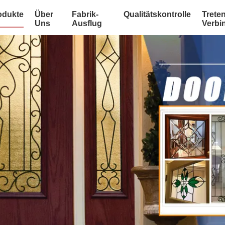
odukte
Über
Fabrik-
Qualitätskontrolle
Treten
Uns
Ausflug
Verbi