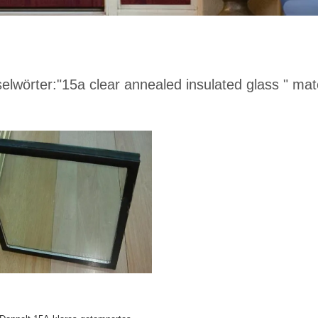
elwörter:
"15a clear annealed insulated glass "
matc