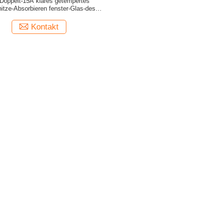
Doppelt-15A klares getempertes
rhitze-Absorbieren fenster-Glas-des
Ersatz-12mm
Kontakt