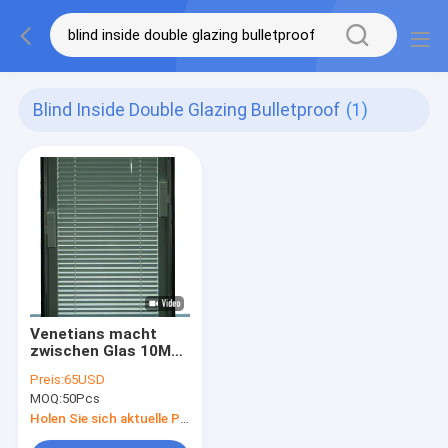
Blind Inside Double Glazing Bulletproof
(1)
Venetians macht
zwischen Glas 10MM
innerhalb der
Preis:
65USD
kugelsicheren
MOQ:
50Pcs
Doppelverglasung
blind
Holen Sie sich aktuelle Preis