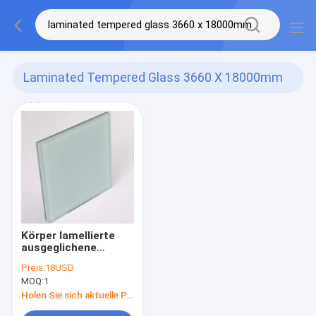
Laminated Tempered Glass 3660 X 18000mm
(1)
Körper lamellierte
ausgeglichene
Glaskorrosionsbeständigkeit
Preis:
18USD
3660 X 18000MM
MOQ:
1
2.54mm
Holen Sie sich aktuelle Preis