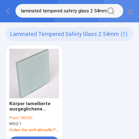
Laminated Tempered Safety Glass 2 54mm
(1)
Körper lamellierte
ausgeglichene
Glaskorrosionsbeständigkeit
Preis:
18USD
3660 X 18000MM
MOQ:
1
2.54mm
Holen Sie sich aktuelle Preis