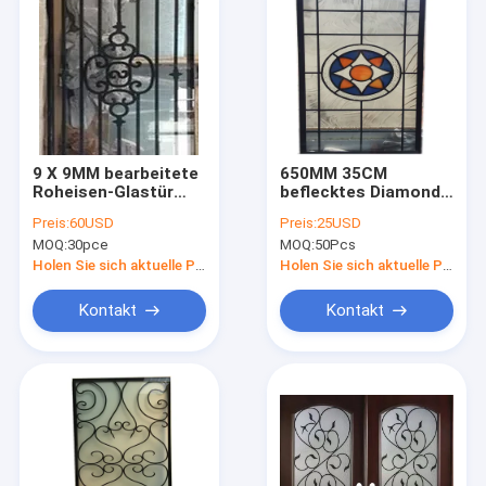
9 X 9MM bearbeitete
650MM 35CM
Roheisen-Glastür
beflecktes Diamond
2.2M Stahlstangen-
Leaded Glass
Preis:
60USD
Preis:
25USD
schwarze Chromes
Cabinet Windows
MOQ:
30pce
MOQ:
50Pcs
Satin-Nickel
Holen Sie sich aktuelle Preis
Holen Sie sich aktuelle Preis
Kontakt
Kontakt
Haus
Produkte
Über uns