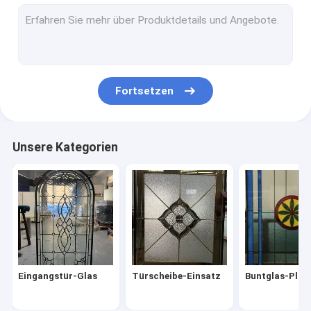
Isolierglaseinheit
Dunkle Glasmuster
Lamelliertes Sicherheitsglas
Fortsetzen
Ausgeglichenes Glas
Abgeschrägte Gruppen
Unsere Kategorien
Metallmonogramm-Zeichen
Türscheibe-Rahmen
Kabinett-Glaseinsatz
Dekorativer Aluminiumzaun
Eingangstür-Glas
Türscheibe-Einsatz
Buntglas-Plat