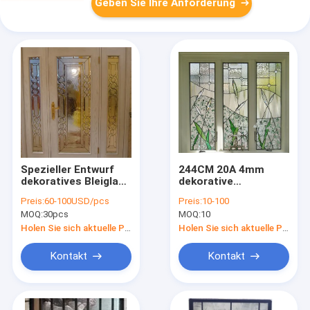
Geben Sie Ihre Anforderung
Spezieller Entwurf
244CM 20A 4mm
dekoratives Bleiglas
dekorative
für Schiebetür
Speiseschrank-Türen
Preis:
60-100USD/pcs
Preis:
10-100
Fensterelement
mit
MOQ:
30pcs
MOQ:
10
kugelsicher
Isolierglasfensterelemen
ODM
Holen Sie sich aktuelle Preis
Holen Sie sich aktuelle Preis
Kontakt
Kontakt