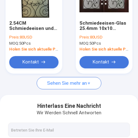
Fabrik-Ausflug
Qualitätskontrolle
2.54CM
Schmiedeeisen-Glas
Schmiedeeisen und
25.4mm 10x10
Treten Sie mit uns in Verbindung
Stahl-Staub-Beweis
Millimeter und
Preis:
80USD
Preis:
80USD
Glas-Front Entry
Glaseingangstüren
MOQ:
50Pcs
MOQ:
50Pcs
Doors Insertss
verdreifachen
Fordern Sie ein Zitat
10X10MM
glasiert
Holen Sie sich aktuelle Preis
Holen Sie sich aktuelle Preis
Kontakt
Kontakt
Eingangstür-Glas
Sehen Sie mehr an
Türscheibe-Einsatz
Buntglas-Platte
Hinterlass Eine Nachricht
Wir Werden Schnell Antworten
Schmiedeeisen-Tür-Einsätze
Vorhänge zwischen Glas