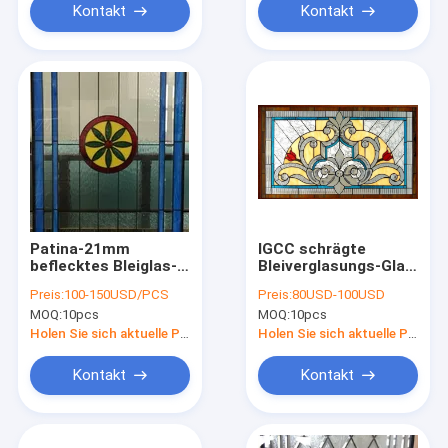
Kontakt
Kontakt
Patina-21mm
IGCC schrägte
beflecktes Bleiglas-
Bleiverglasungs-Glas
Weinlese-verbleites
Diamond Windows
Preis:
100-150USD/PCS
Preis:
80USD-100USD
Buntglas Windows
reparieren 17.5mm 2
MOQ:
10pcs
MOQ:
10pcs
IGCC
Zoll ab
Holen Sie sich aktuelle Preis
Holen Sie sich aktuelle Preis
Kontakt
Kontakt