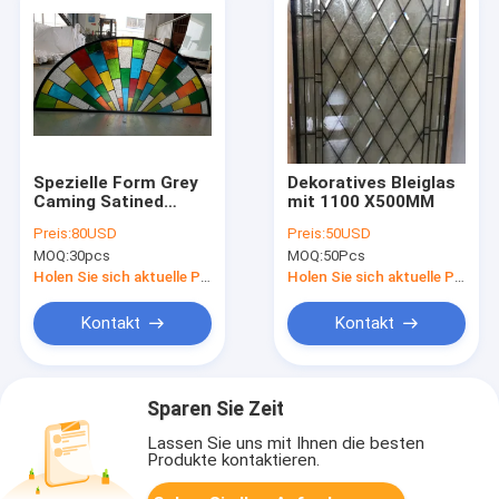
Spezielle Form Grey
Dekoratives Bleiglas
Caming Satined
mit 1100 X500MM
Leaded Door fügt
Preis:
80USD
Preis:
50USD
Glas-Windows IGCC
MOQ:
30pcs
MOQ:
50Pcs
für Außentür ein
Holen Sie sich aktuelle Preis
Holen Sie sich aktuelle Preis
Kontakt
Kontakt
Sparen Sie Zeit
Lassen Sie uns mit Ihnen die besten
Produkte kontaktieren.