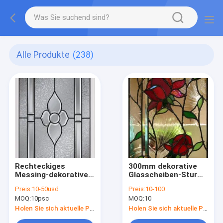
Alle Produkte
(238)
Rechteckiges
300mm dekorative
Messing-dekoratives
Glasscheiben-Sturm-
Glas Caming trat
Türen überzogenes
Preis:
10-50usd
Preis:
10-100
Rand 1000mm IGCC
Onxy 20A 12MM
MOQ:
10psc
MOQ:
10
Holen Sie sich aktuelle Preis
Holen Sie sich aktuelle Preis