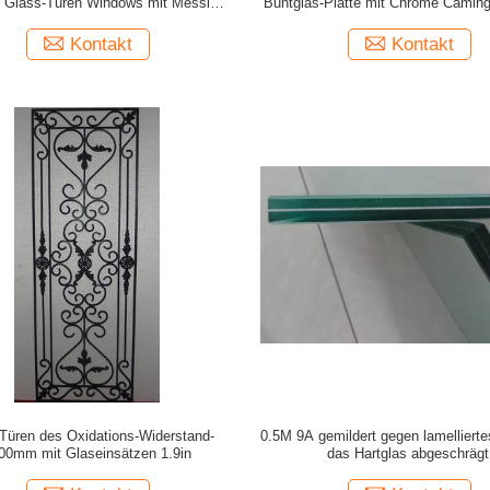
 Glass-Türen Windows mit Messing
Buntglas-Platte mit Chrome Camin
kamen
Kontakt
Kontakt
Türen des Oxidations-Widerstand-
0.5M 9A gemildert gegen lamelliert
00mm mit Glaseinsätzen 1.9in
das Hartglas abgeschrägt