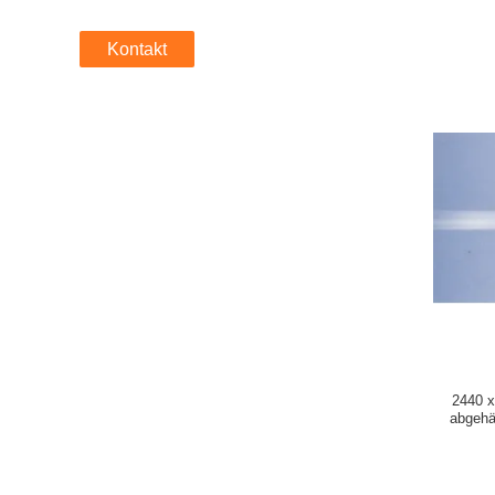
Kontakt
2440 
abgehä