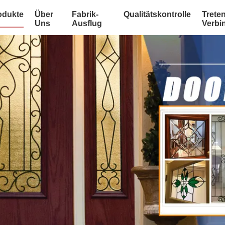
odukte
Über
Fabrik-
Qualitätskontrolle
Treten
Uns
Ausflug
Verbi