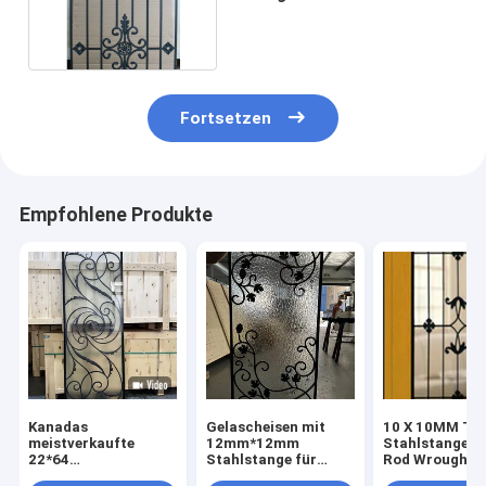
Dekoration
Fortsetzen
Empfohlene Produkte
Kanadas
Gelascheisen mit
10 X 10MM Tür
meistverkaufte
12mm*12mm
Stahlstangen
22*64
Stahlstange für
Rod Wrought I
Schmiedeeisen Tür
Holztüren
And Glass