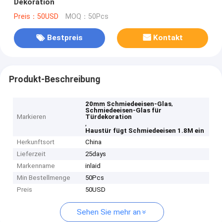
Dekoration
Preis：50USD
MOQ：50Pcs
Bestpreis
Kontakt
Produkt-Beschreibung
,
20mm Schmiedeeisen-Glas
Schmiedeeisen-Glas für
Markieren
Türdekoration
,
Haustür fügt Schmiedeeisen 1.8M ein
Herkunftsort
China
Lieferzeit
25days
Markenname
inlaid
Min Bestellmenge
50Pcs
Preis
50USD
Sehen Sie mehr an