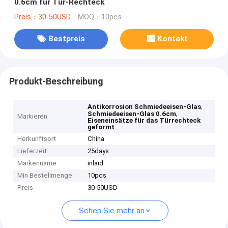
0.6cm für Tür-Rechteck
Preis：30-50USD
MOQ：10pcs
Bestpreis
Kontakt
Produkt-Beschreibung
,
Antikorrosion Schmiedeeisen-Glas
,
Schmiedeeisen-Glas 0.6cm
Markieren
Eiseneinsätze für das Türrechteck
geformt
Herkunftsort
China
Lieferzeit
25days
Markenname
inlaid
Min Bestellmenge
10pcs
Preis
30-50USD
Sehen Sie mehr an