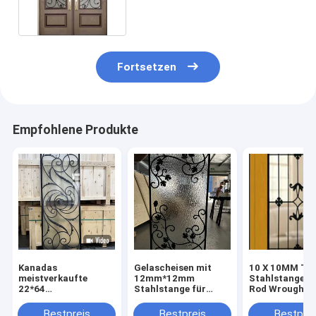
Fortsetzen
Empfohlene Produkte
Kanadas
Gelascheisen mit
10 X 10MM Tür
meistverkaufte
12mm*12mm
Stahlstangen
22*64
Stahlstange für
Rod Wrought I
Schmiedeeisen Tür
Holztüren
And Glass
Einfügt Glas von
Bestpreis
Bestpreis
Bestprei