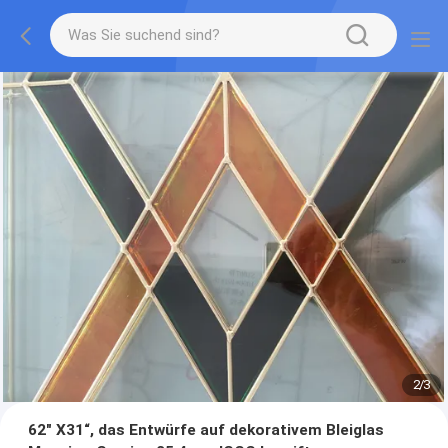
2
/
3
62" X31“, das Entwürfe auf dekorativem Bleiglas