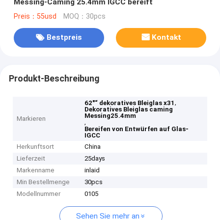
Messing-Caming 25.4mm IGCC bereift
Preis：55usd
MOQ：30pcs
Bestpreis
Kontakt
Produkt-Beschreibung
,
62"“ dekoratives Bleiglas x31
Dekoratives Bleiglas caming
Messing25.4mm
Markieren
,
Bereifen von Entwürfen auf Glas-
IGCC
Herkunftsort
China
Lieferzeit
25days
Markenname
inlaid
Min Bestellmenge
30pcs
Modellnummer
0105
Sehen Sie mehr an