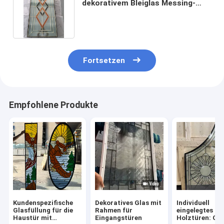
dekorativem Bleiglas Messing-
Caming 25.4mm IGCC bereift
Fortsetzen
Empfohlene Produkte
Kundenspezifische
Dekoratives Glas mit
Individuell
Glasfüllung für die
Rahmen für
eingelegtes Gl
Haustür mit
Eingangstüren
Holztüren: Gr