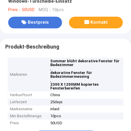
Windows-Türscheibe-Einsatz
Preis：50USD
MOQ：10pcs
Bestpreis
Kontakt
Produkt-Beschreibung
Sommer blüht dekorative Fenster für
Badezimmer
,
dekorative Fenster für
Markieren
Badezimmermessing
,
2300 X 1200MM kopiertes
Fensterbereifen
Herkunftsort
China
Lieferzeit
25days
Markenname
inlaid
Min Bestellmenge
10pcs
Preis
50USD