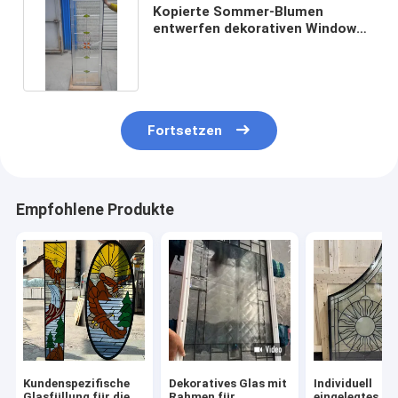
Kopierte Sommer-Blumen
entwerfen dekorativen Windows-
Türscheibe-Einsatz
Fortsetzen
Empfohlene Produkte
Kundenspezifische
Dekoratives Glas mit
Individuell
Glasfüllung für die
Rahmen für
eingelegtes Gl