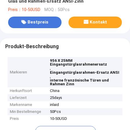
Glas und Rahmen-Ersatz ANSI-Zinn
Preis：10-50USD
MOQ：50Pcs
Bestpreis
Kontakt
Produkt-Beschreibung
956 X 25MM
Eingangstürglasrahmenersatz
,
Markieren
Eingangstürglasrahmen-Ersatz ANSI
,
interne französische Türen und
Rahmen Zinn
Herkunftsort
China
Lieferzeit
25days
Markenname
inlaid
Min Bestellmenge
50Pcs
Preis
10-50USD