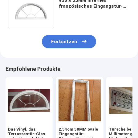
956 X 25MM internes
französisches Eingangstür-
Glas und Rahmen-Ersatz ANSI-
Zinn
Fortsetzen
Empfohlene Produkte
Das Vinyl, das
2.54cm 50MM ovale
Türscheibe 8
Terrassentür-Glas
Eingangstür-
Millimeter ges