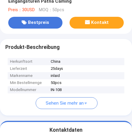
Eingangstüren Patna Caming
Preis：30USD
MOQ：50pcs
Bestpreis
Kontakt
Produkt-Beschreibung
Herkunftsort
China
Lieferzeit
25days
Markenname
inlaid
Min Bestellmenge
50pcs
Modellnummer
IN-108
Sehen Sie mehr an
Kontaktdaten