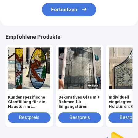
Fortsetzen
Empfohlene Produkte
Kundenspezifische
Dekoratives Glas mit
Individuell
Glasfüllung für die
Rahmen für
eingelegtes Gl
Haustür mit
Eingangstüren
Holztüren: Gr
Schmiedeeisen-
Design nach
Design – Gefertigt
Kundenwunsc
Bestpreis
Bestpreis
Bestprei
für amerikanische
Eingangstüren