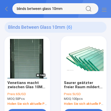
Blinds Between Glass 10mm
(6)
Venetians macht
Saurer geätzter
zwischen Glas 10MM
freier Raum milderte
innerhalb der
Glas-10mm Fenster-
Preis:
65USD
Preis:
5USD
kugelsicheren
Ersatz-goldene
MOQ:
50Pcs
MOQ:
100pcs
Doppelverglasung
Bronze
blind
Holen Sie sich aktuelle Preis
Holen Sie sich aktuelle Preis