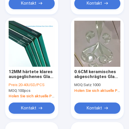
Kontakt
Kontakt
12MM härtete klares
0.6CM keramisches
ausgeglichenes Glas
abgeschrägtes Glas
3660 X 2440MM das
gruppiert sich
Preis:
20-40USD/PCS
MOQ:
Satz 1000
Bronzerosa ab
Buntglas-Stücke
MOQ:
100pcs
Holen Sie sich aktuelle Preis
12.7MM Soem
Holen Sie sich aktuelle Preis
Kontakt
Kontakt