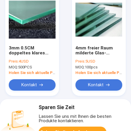
3mm 0.5CM
4mm freier Raum
doppeltes klares
milderte Glas-
ausgeglichenes Glas
Bronze-Luster
Preis:
4USD
Preis:
5USD
niedriges E
Sliding Door 30cm
MOQ:
500PCS
MOQ:
100pcs
beschichtete
ANSI
reflektierende
Holen Sie sich aktuelle Preis
Holen Sie sich aktuelle Preis
Funktion
Kontakt
Kontakt
Sparen Sie Zeit
Lassen Sie uns mit Ihnen die besten
Produkte kontaktieren.