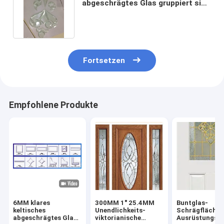
abgeschrägtes Glas gruppiert sich
Buntglas-Stücke 12.7MM Soem
Fortsetzen
Empfohlene Produkte
6MM klares
300MM 1" 25.4MM
Buntglas-
keltisches
Unendlichkeits-
Schrägflächen
abgeschrägtes Glas
viktorianische
Ausrüstungs-