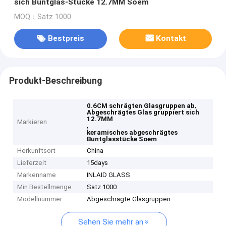
sich Buntglas-Stücke 12.7MM Soem
MOQ：Satz 1000
Bestpreis
Kontakt
Produkt-Beschreibung
,
0.6CM schrägten Glasgruppen ab
Abgeschrägtes Glas gruppiert sich
12.7MM
Markieren
,
keramisches abgeschrägtes
Buntglasstücke Soem
Herkunftsort
China
Lieferzeit
15days
Markenname
INLAID GLASS
Min Bestellmenge
Satz 1000
Modellnummer
Abgeschrägte Glasgruppen
Sehen Sie mehr an