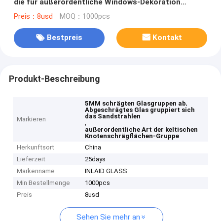
die für außerordentliche Windows-Dekoration
sandstrahlen
Preis：8usd
MOQ：1000pcs
Bestpreis
Kontakt
Produkt-Beschreibung
,
5MM schrägten Glasgruppen ab
Abgeschrägtes Glas gruppiert sich
das Sandstrahlen
Markieren
,
außerordentliche Art der keltischen
Knotenschrägflächen-Gruppe
Herkunftsort
China
Lieferzeit
25days
Markenname
INLAID GLASS
Min Bestellmenge
1000pcs
Preis
8usd
Sehen Sie mehr an