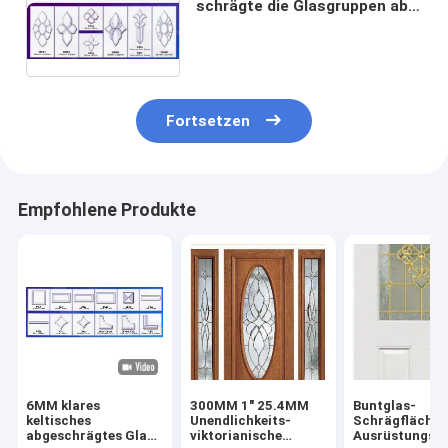
schrägte die Glasgruppen ab,
die für außerordentliche
Windows-Dekoration
sandstrahlen
Fortsetzen
Empfohlene Produkte
6MM klares
300MM 1" 25.4MM
Buntglas-
keltisches
Unendlichkeits-
Schrägflächen
abgeschrägtes Glas
viktorianische
Ausrüstungs-