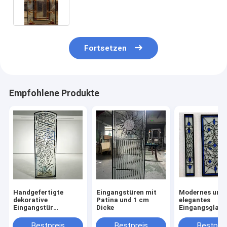
Fortsetzen
Empfohlene Produkte
Handgefertigte
Eingangstüren mit
Modernes und
dekorative
Patina und 1 cm
elegantes
Eingangstür
Dicke
Eingangsglas f
Glasplatte mit
Wachstum Ihr
komplexem Design
Unternehmens
Bestpreis
Bestpreis
Bestprei