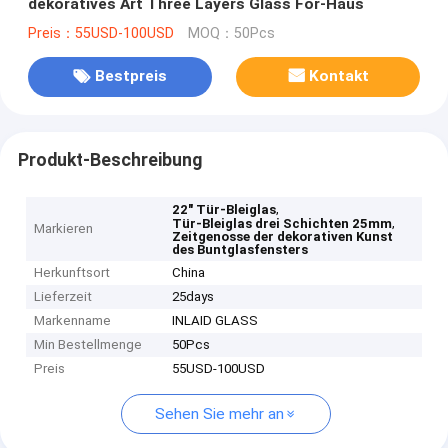
dekoratives Art Three Layers Glass For-Haus
Preis：55USD-100USD
MOQ：50Pcs
Bestpreis
Kontakt
Produkt-Beschreibung
,
22" Tür-Bleiglas
,
Tür-Bleiglas drei Schichten 25mm
Markieren
Zeitgenosse der dekorativen Kunst
des Buntglasfensters
Herkunftsort
China
Lieferzeit
25days
Markenname
INLAID GLASS
Min Bestellmenge
50Pcs
Preis
55USD-100USD
Sehen Sie mehr an