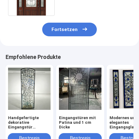
Fortsetzen
Empfohlene Produkte
Handgefertigte
Eingangstüren mit
Modernes und
dekorative
Patina und 1 cm
elegantes
Eingangstür
Dicke
Eingangsglas f
Glasplatte mit
Wachstum Ihr
komplexem Design
Unternehmens
Bestpreis
Bestpreis
Bestprei