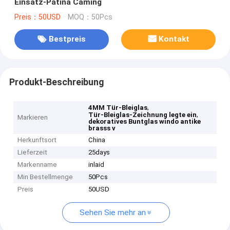
Einsatz-Patina Caming
Preis：50USD
MOQ：50Pcs
Bestpreis
Kontakt
Produkt-Beschreibung
,
4MM Tür-Bleiglas
,
Tür-Bleiglas-Zeichnung legte ein
Markieren
dekoratives Buntglas windo antike
brasss v
Herkunftsort
China
Lieferzeit
25days
Markenname
inlaid
Min Bestellmenge
50Pcs
Preis
50USD
Sehen Sie mehr an