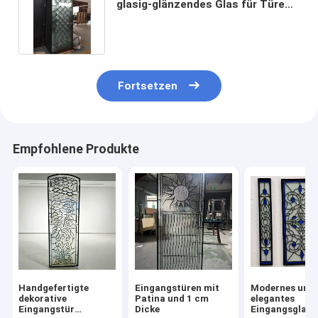
glasig-glänzendes Glas für Türen
Windows mit Patina kam
Fortsetzen
Empfohlene Produkte
Handgefertigte
Eingangstüren mit
Modernes und
dekorative
Patina und 1 cm
elegantes
Eingangstür
Dicke
Eingangsglas f