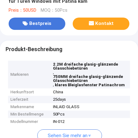
für Türen Windows mit Patina kam
Preis：50USD
MOQ：50Pcs
Bestpreis
Kontakt
Produkt-Beschreibung
2.2M dreifache glasig-glänzende
Glasschiebetüren
,
Markieren
750MM dreifache glasig-glänzende
Glasschiebetüren
,
klares Bleiglasfenster Patinachrom
Herkunftsort
China
Lieferzeit
25days
Markenname
INLAID GLASS
Min Bestellmenge
50Pcs
Modellnummer
IN-012
Sehen Sie mehr an