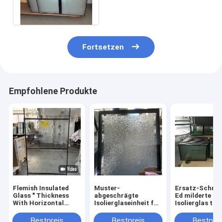
Seitenersatz
Fortsetzen
Empfohlene Produkte
Flemish Insulated
Muster-
Ersatz-Schräg
Glass " Thickness
abgeschrägte
Ed milderte
With Horizontal
Isolierglaseinheit für
Isolierglas täf
Partition Strip For
hölzerne Tür-
14MM 20A für
Fiberglass Doors
Diamond Beveled
Windows
Bestpreis
Bestpreis
Bestprei