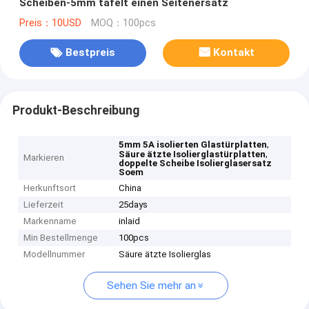
Scheiben-5mm täfelt einen Seitenersatz
Preis：10USD
MOQ：100pcs
Bestpreis
Kontakt
Produkt-Beschreibung
,
5mm 5A isolierten Glastürplatten
,
Säure ätzte Isolierglastürplatten
Markieren
doppelte Scheibe Isolierglasersatz
Soem
Herkunftsort
China
Lieferzeit
25days
Markenname
inlaid
Min Bestellmenge
100pcs
Modellnummer
Säure ätzte Isolierglas
Sehen Sie mehr an