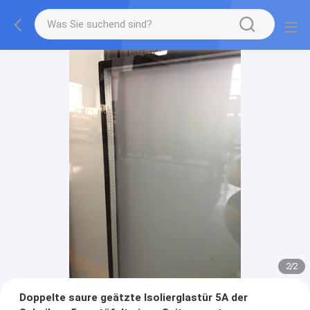
2
/
2
Doppelte saure geätzte Isolierglastür 5A der