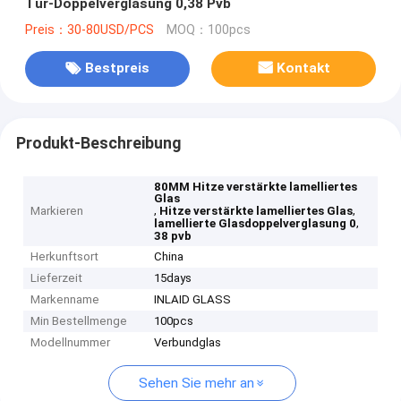
Tür-Doppelverglasung 0,38 Pvb
Preis：30-80USD/PCS
MOQ：100pcs
Bestpreis
Kontakt
Produkt-Beschreibung
80MM Hitze verstärkte lamelliertes
Glas
,
,
Markieren
Hitze verstärkte lamelliertes Glas
,
lamellierte Glasdoppelverglasung 0
38 pvb
Herkunftsort
China
Lieferzeit
15days
Markenname
INLAID GLASS
Min Bestellmenge
100pcs
Modellnummer
Verbundglas
Sehen Sie mehr an