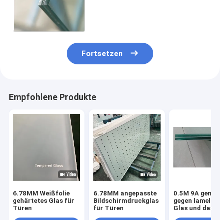
Doppelverglasung 0,38 Pvb
Fortsetzen
Empfohlene Produkte
6.78MM Weißfolie
6.78MM angepasste
0.5M 9A gemil
gehärtetes Glas für
Bildschirmdruckglas
gegen lamellie
Türen
für Türen
Glas und das
Hartglas