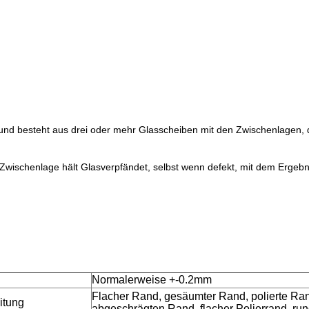
kt und besteht aus drei oder mehr Glasscheiben mit den Zwischenlagen,
wischenlage hält Glasverpfändet, selbst wenn defekt, mit dem Ergebn
Normalerweise +-0.2mm
Flacher Rand, gesäumter Rand, polierte Ra
itung
abgeschrägten Rand, flacher Polierrand, ru