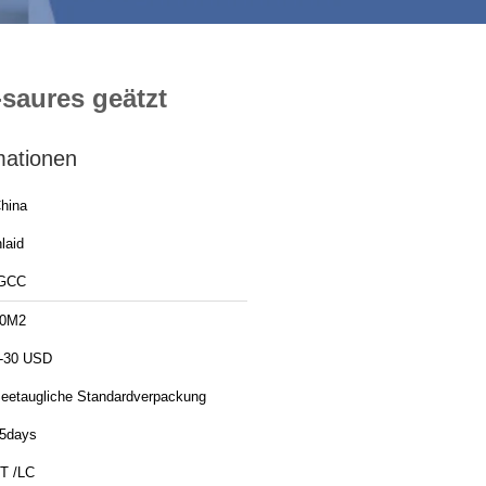
saures geätzt
mationen
hina
nlaid
GCC
0M2
-30 USD
eetaugliche Standardverpackung
5days
T /LC