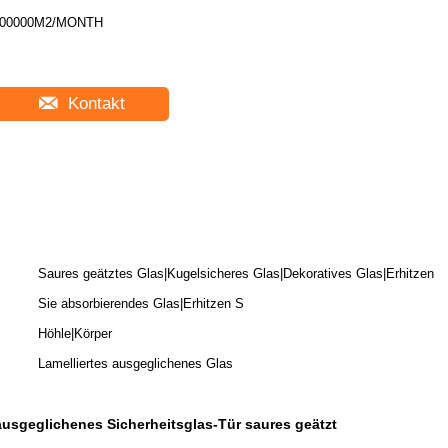
00000M2/MONTH
Kontakt
Saures geätztes Glas|Kugelsicheres Glas|Dekoratives Glas|Erhitzen
Sie absorbierendes Glas|Erhitzen S
Höhle|Körper
Lamelliertes ausgeglichenes Glas
ausgeglichenes Sicherheitsglas-Tür saures geätzt