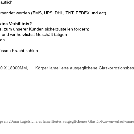
äuflich
versendet werden (EMS, UPS, DHL, TNT, FEDEX und ect).
utes Verhältnis?
is, zum unserer Kunden sicherzustellen fördern;
und wir herzlichst Geschäft tätigen
en.
müssen Fracht zahlen.
660 X 18000MM
,
Körper lamellierte ausgeglichene Glaskorrosionsbes