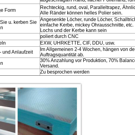
Rechteckig, rund, oval, Paralleltrapez, Ähnlic
ge Form
Alle Ränder können helles Polier sein.
Angesenkte Löcher, runde Löcher, Schalltrich
Sie u. kerben Sie
einfache Kerbe, mickey Ohrausschnitte, etc
in
Lochs und der Kerbe kann sein
poliert durch CNC
eln
EXW, UHRKETTE, CIF, DDU, usw.
Im Allgemeinen 2-4 Wochen, hängen von de
- und Anlaufzeit
Auftragsquantität ab.
30% Anzahlung vor Produktion, 70% Balan
en
Versand.
Zu besprochen werden