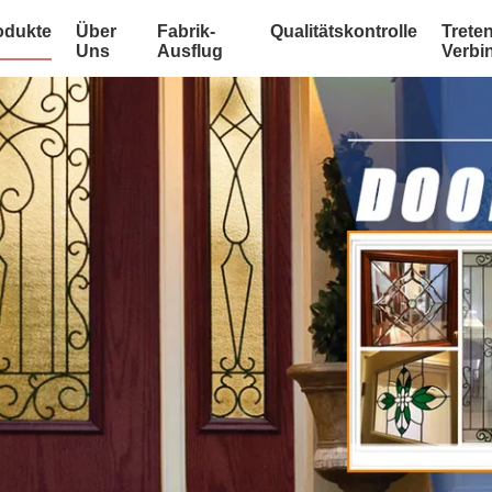
odukte
Über
Fabrik-
Qualitätskontrolle
Treten
Uns
Ausflug
Verbi