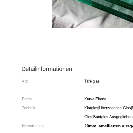
Detailinformationen
Art:
Tafelglas
Form:
Kurve|Ebene
Technik:
Klarglas|Überzogenes Glas|D
Glas|Buntglas|Ausgeglichen
Hervorheben:
20mm lamellierten ausg