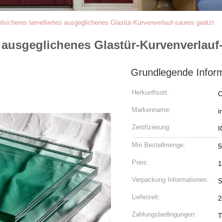
sicheres lamelliertes ausgeglichenes Glastür-Kurvenverlauf-saures geätzt
 ausgeglichenes Glastür-Kurvenverlauf-
Grundlegende Infor
Herkunftsort:
C
Markenname:
i
Zertifizierung:
I
Min Bestellmenge:
5
Preis:
1
Verpackung Informationen:
S
Lieferzeit:
2
Zahlungsbedingungen:
T