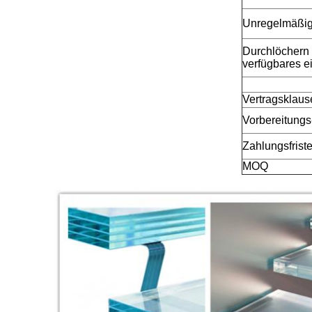
Unregelmäßi
Durchlöchern 
verfügbares e
Vertragsklaus
Vorbereitungs
Zahlungsfrist
MOQ