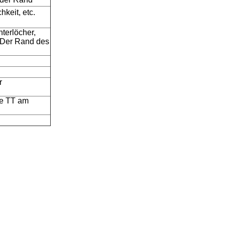
hkeit, etc.
terlöcher,
. Der Rand des
r
ce TT am