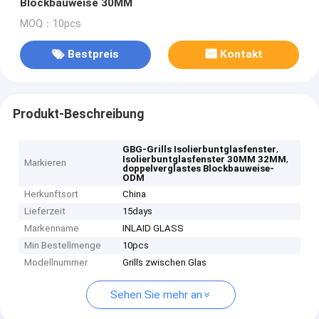
Blockbauweise 30MM
MOQ：10pcs
Bestpreis
Kontakt
Produkt-Beschreibung
,
GBG-Grills Isolierbuntglasfenster
,
Isolierbuntglasfenster 30MM 32MM
Markieren
doppelverglastes Blockbauweise-
ODM
Herkunftsort
China
Lieferzeit
15days
Markenname
INLAID GLASS
Min Bestellmenge
10pcs
Modellnummer
Grills zwischen Glas
Sehen Sie mehr an