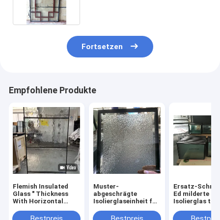
Fortsetzen
Empfohlene Produkte
Flemish Insulated
Muster-
Ersatz-Schräg
Glass " Thickness
abgeschrägte
Ed milderte
With Horizontal
Isolierglaseinheit für
Isolierglas täf
Partition Strip For
hölzerne Tür-
14MM 20A für
Fiberglass Doors
Diamond Beveled
Windows
Bestpreis
Bestpreis
Bestprei